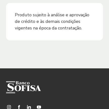
Aplicativo, e é usada para garantir a
autenticidade da identidade do Usuário,
buscando os níveis de segurança que o
Produto sujeito à análise e aprovação
Sofisa entender como necessários para o
de crédito e às demais condições
processo de abertura de conta e para o
vigentes na época da contratação.
uso dos produtos e serviços, bem como
evitar fraudes ao Sofisa e a terceiros.
2.3. O Usuário se responsabiliza pela
precisão e veracidade dos dados
informados e reconhece que a
inconsistência destes poderá implicar na
impossibilidade de acessar o Site e/ou
utilizar o Aplicativo e no encerramento
do relacionamento com o Sofisa.
2.4. O Usuário concorda que o Sofisa