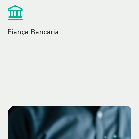
eventuais danos decorrentes da
inexatidão e/ou desatualização dos
referidos dados.
Fiança Bancária
1.5. O Sofisa poderá validar os dados do
Usuário e de seus representantes,
procuradores, prepostos ou terceiros
relacionados, para verificar e confirmar a
autenticidade dos dados fornecidos,
inclusive mediante confrontação dessas
informações com aquelas disponíveis
em bancos de dados públicos ou
privados.
CADASTRO E SENHA