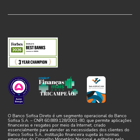
pelos prejuízos ou qualquer dano
ocorrido ou causado a ele ou a terceiros
em decorrência da omissão ou não
veracidade das informações prestadas
ao Sofisa.
PRIVACIDADE
3.1. Ao utilizar o Site ou o Aplicativo, o
Usuário autoriza o Sofisa, de forma livre
e informada, a coletar, usar, armazenar,
tratar e compartilhar os dados pessoais
por ele informados, inclusive o seu
endereço de protocolo de internet
O Banco Sofisa Direto é um segmento operacional do Banco
(endereço IP) atribuído ao Usuário, sua
Sofisa S.A. – CNPJ 60.889.128/0001-80, que permite aplicações
financeiras e resgates por meio da Internet, criado
geolocalização, dados de navegação e
essencialmente para atender as necessidades dos clientes do
dados do aparelho utilizado para acessar
Banco Sofisa S.A., instituição financeira sujeita às normas
emanadas do Conselho Monetário Nacional e editadas pelo