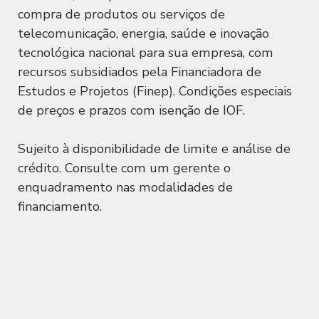
Sistema de Informações de Crédito do Banco
Pacto Global
compra de produtos ou serviços de
Central do Brasil
Meios de Pagamento
Limite especial
telecomunicação, energia, saúde e inovação
Manifesto ESG
Portabilidade de Investimentos PJ
Crédito parcelado
tecnológica nacional para sua empresa, com
recursos subsidiados pela Financiadora de
Ver tudo em crédito
Ver tudo em Crédito
Estudos e Projetos (Finep). Condições especiais
Socioambiental
de preços e prazos com isenção de IOF.
Política de Responsabilidade
Tesouraria
Conta digital
Socioambiental e Climática
Sujeito à disponibilidade de limite e análise de
Derivativos
Conta Digital
crédito. Consulte com um gerente o
Colaboradores
enquadramento nas modalidades de
Investimentos
Assessoria Financeira
Sociedade
financiamento.
Câmbio e Comércio Exterior
Seguro
Carbono Neutro
Ver tudo em Tesouraria
Portabilidade de Investimentos
Energia Renovável
Seguros
Relatórios