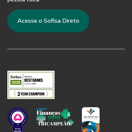
do relacionamento com o Sofisa.
Acesse o Sofisa Direto
2.4. O Usuário concorda que o Sofisa
poderá recusar qualquer prestação de
serviço se ele não puder confirmar a
identidade do Usuário ou se o Usuário
não adotar os procedimentos solicitados
pelo Sofisa.
2.5. A utilização da Senha é de
responsabilidade do Usuário. O Usuário
assume inteira responsabilidade pela
guarda, sigilo e boa utilização do login e
senhas cadastrados, isentando o Sofisa
de qualquer responsabilidade.