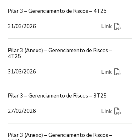
Sistema de Informações de Crédito do Banco
Pacto Global
Central do Brasil
Meios de Pagamento
Limite especial
Pilar 3 – Gerenciamento de Riscos – 4T25
Manifesto ESG
Portabilidade de Investimentos PJ
Crédito parcelado
Link
31/03/2026
Ver tudo em crédito
Ver tudo em Crédito
Socioambiental
Pilar 3 (Anexo) – Gerenciamento de Riscos –
4T25
Política de Responsabilidade
Tesouraria
Conta digital
Socioambiental e Climática
Link
31/03/2026
Derivativos
Conta Digital
Colaboradores
Investimentos
Assessoria Financeira
Sociedade
Pilar 3 – Gerenciamento de Riscos – 3T25
Câmbio e Comércio Exterior
Seguro
Carbono Neutro
Ver tudo em Tesouraria
Link
27/02/2026
Portabilidade de Investimentos
Energia Renovável
Seguros
Pilar 3 (Anexo) – Gerenciamento de Riscos –
Relatórios
O Sofisa estabelece neste Termo de