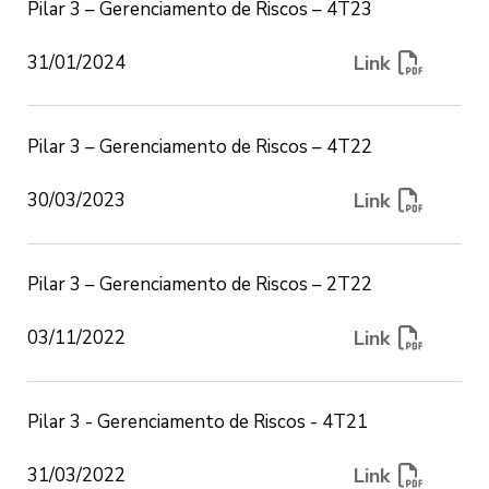
Pilar 3 – Gerenciamento de Riscos – 4T23
- Correção;
- Utilização, senhas e limitação de uso;
Link
31/01/2024
- Eliminação.
Pilar 3 – Gerenciamento de Riscos – 4T22
O Usuário deverá encaminhar suas
dúvidas ao Encarregado de Dados
Link
30/03/2023
Pessoais, por meio do seguinte e-mail:
privacidade@sofisa.com.br.
Pilar 3 – Gerenciamento de Riscos – 2T22
1.3. O Sofisa poderá solicitar e colher do
Usuário os seus dados, pessoais ou não,
Link
03/11/2022
sensíveis ou não, tais como, mas não se
limitando, a biometria, inclusive facial,
imagem de seus documentos, endereço,
Pilar 3 - Gerenciamento de Riscos - 4T21
localização, IP e outros que auxiliem o
Sofisa a oferecer e prestar os serviços e
Link
31/03/2022