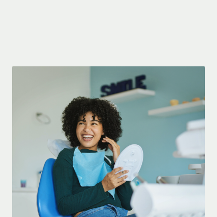
sobre os dados pessoais relacionadas ao:
- Acesso;
- Correção;
- Utilização, senhas e limitação de uso;
- Eliminação.
O Usuário deverá encaminhar suas
dúvidas ao Encarregado de Dados
Pessoais, por meio do seguinte e-mail:
privacidade@sofisa.com.br.
1.3. O Sofisa poderá solicitar e colher do
Usuário os seus dados, pessoais ou não,
sensíveis ou não, tais como, mas não se
limitando, a biometria, inclusive facial,