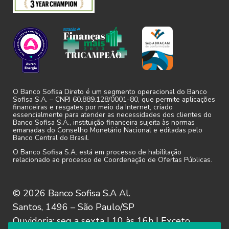
Navegação”).
3.3. O Sofisa poderá fazer uso de cookies
ou outro instrumento técnico para a
validação da identidade do Usuário,
acompanhamento de uso o Site e/ou
Aplicativo, personalização de dados e
O Banco Sofisa Direto é um segmento operacional do Banco
Sofisa S.A. – CNPJ 60.889.128/0001-80, que permite aplicações
preferências.
financeiras e resgates por meio da Internet, criado
essencialmente para atender as necessidades dos clientes do
Banco Sofisa S.A., instituição financeira sujeita às normas
emanadas do Conselho Monetário Nacional e editadas pelo
3.4. O Sofisa preserva a privacidade dos
Banco Central do Brasil.
Usuários e não compartilham seus
O Banco Sofisa S.A. está em processo de habilitação
relacionado ao processo de Coordenação de Ofertas Públicas.
dados e informações com terceiros,
salvo mediante consentimento do
próprio Usuário, por força de lei ou
© 2026 Banco Sofisa S.A Al.
ordem judicial. As informações dos
Santos, 1496 – São Paulo/SP
Usuários serão armazenadas
Ouvidoria: seg a sexta | 10 às 16h | Exceto