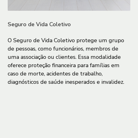
Sistema de Informações de Crédito do Banco
Pacto Global
Central do Brasil
Meios de Pagamento
Limite especial
Manifesto ESG
Portabilidade de Investimentos PJ
Crédito parcelado
Seguro de Vida Coletivo
Ver tudo em crédito
Ver tudo em Crédito
O Seguro de Vida Coletivo protege um grupo
Socioambiental
de pessoas, como funcionários, membros de
Política de Responsabilidade
Tesouraria
uma associação ou clientes. Essa modalidade
Conta digital
Socioambiental e Climática
oferece proteção financeira para famílias em
Derivativos
Conta Digital
caso de morte, acidentes de trabalho,
Colaboradores
diagnósticos de saúde inesperados e invalidez.
Investimentos
Assessoria Financeira
Sociedade
Câmbio e Comércio Exterior
Seguro
Carbono Neutro
Ver tudo em Tesouraria
Portabilidade de Investimentos
Energia Renovável
Seguros
Relatórios