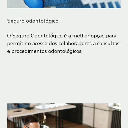
imagem de seus documentos, endereço,
localização, IP e outros que auxiliem o
Sofisa a oferecer e prestar os serviços e
Seguro odontológico
os produtos previstos nos documentos
formalizados com o Sofisa. O Usuário
O Seguro Odontológico é a melhor opção para
concorda que ao realizar o
upload
permitir o acesso dos colaboradores a consultas
(carregamento) de imagens, tirar fotos
e procedimentos odontológicos.
ou de outro modo disponibilizar os
dados ao Sofisa, o Sofisa poderá realizar
o tratamento de tais dados conforme
previsto no presente instrumento.
1.4. O Usuário é o único e exclusivo
responsável pela qualidade e veracidade
dos dados fornecidos ao Sofisa na
realização do seu cadastro, cotação,
contratação e execução de eventuais