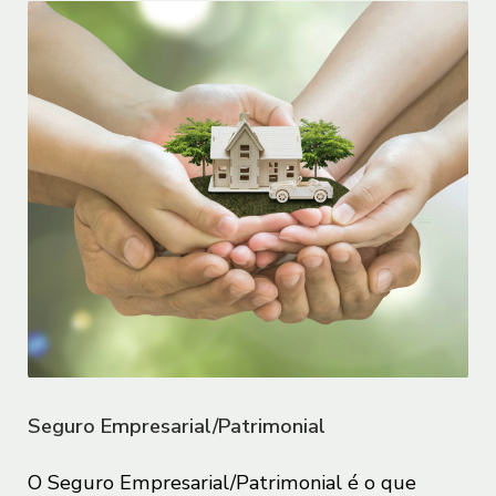
Ver tudo em seguros
Sustentabilidade
Transparência Salarial
GRSAC
Seguro Empresarial/Patrimonial
O Seguro Empresarial/Patrimonial é o que