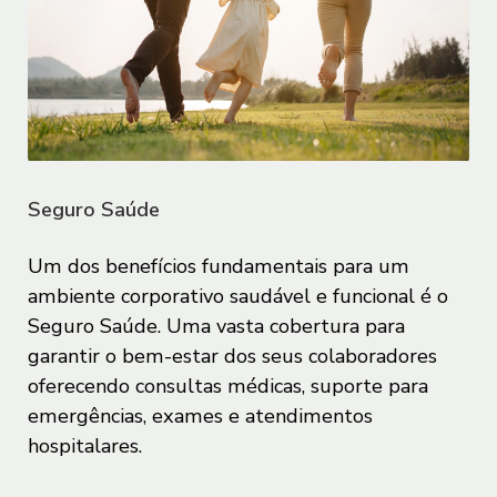
normas setoriais ou gerais.
ACEITE DOS TERMOS DE USO E
POLÍTICA DE PRIVACIDADE E
PROTEÇÃO DE DADOS
1.1. Ao acessar os Sites e/ou Aplicativos,
o Usuário concorda e aceita
Seguro Saúde
integralmente as disposições destes
Termos de Uso e Política de Privacidade
Um dos benefícios fundamentais para um
e Proteção de Dados, declarando plena
ambiente corporativo saudável e funcional é o
ciência do tratamento dos dados
Seguro Saúde. Uma vasta cobertura para
pessoais realizados pelo Sofisa.
garantir o bem-estar dos seus colaboradores
oferecendo consultas médicas, suporte para
1.2. Em caso de qualquer dúvida sobre
emergências, exames e atendimentos
as disposições previstas nos presentes
hospitalares.
Termos de Uso e Política de Privacidade
e Proteção de Dados, incluindo dúvidas