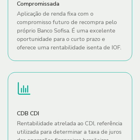
Compromissada
Ver tudo em seguros
Sustentabilidade
Aplicação de renda fixa com o
compromisso futuro de recompra pelo
Transparência Salarial
próprio Banco Sofisa. É uma excelente
GRSAC
oportunidade para o curto prazo e
oferece uma rentabilidade isenta de IOF.
O Sofisa estabelece neste Termo de
Uso e Política de Privacidade as
condições para utilização dos Sites e
Aplicativos por ele disponibilizados, por
meio dos quais o Usuário poderá acessar
CDB CDI
os serviços e conteúdos prestados pelo
Sofisa e reforça compromisso do Sofisa e
Rentabilidade atrelada ao CDI, referência
de suas Afiliadas com a privacidade e
utilizada para determinar a taxa de juros
proteção dos dados pessoais de seus