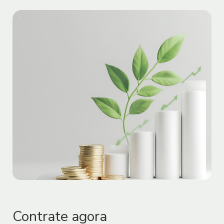
1.5. O Sofisa poderá validar os dados do
Usuário e de seus representantes,
procuradores, prepostos ou terceiros
relacionados, para verificar e confirmar a
autenticidade dos dados fornecidos,
inclusive mediante confrontação dessas
informações com aquelas disponíveis
em bancos de dados públicos ou
privados.
CADASTRO E SENHA
2.1. Os Sites e/ou Aplicativos podem
possuir tanto áreas de conteúdo aberto
como de conteúdo e/ou serviços
restritos. Para que o Usuário acesse
Contrate agora
conteúdo e/ou serviços restritos, pode