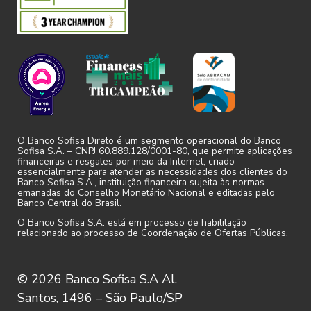
ressalvada a guarda, pelo Sofisa, das
informações e/ou dados cuja
manutenção seja a eles imposta em
razão de obrigações legais e/ou
regulatórias ou cuja a manutenção seja
necessária para cumprimento de ordem
judicial ou administrativa.
O Banco Sofisa Direto é um segmento operacional do Banco
Sofisa S.A. – CNPJ 60.889.128/0001-80, que permite aplicações
financeiras e resgates por meio da Internet, criado
2.10. O Usuário se obriga a comunicar ao
essencialmente para atender as necessidades dos clientes do
Sofisa qualquer alteração de seus dados
Banco Sofisa S.A., instituição financeira sujeita às normas
emanadas do Conselho Monetário Nacional e editadas pelo
cadastrais, sendo o único responsável
Banco Central do Brasil.
pelos prejuízos ou qualquer dano
O Banco Sofisa S.A. está em processo de habilitação
relacionado ao processo de Coordenação de Ofertas Públicas.
ocorrido ou causado a ele ou a terceiros
em decorrência da omissão ou não
veracidade das informações prestadas
© 2026 Banco Sofisa S.A Al.
ao Sofisa.
Santos, 1496 – São Paulo/SP